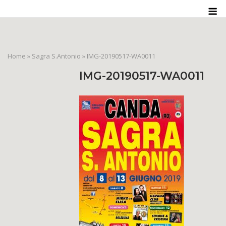
Skip
M
to
content
Home
»
Sagra S.Antonio
»
IMG-20190517-WA0011
IMG-20190517-WA0011