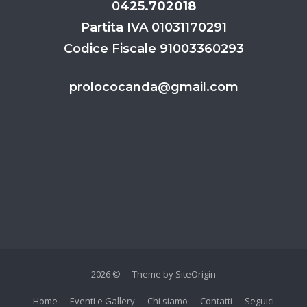
0
425.702018
Partita IVA 01031170291
Codice Fiscale 91003360293
prolococanda@gmail.com
2026 ©
Theme by
SiteOrigin
Home
Eventi e Gallery
Chi siamo
Contatti
Seguici