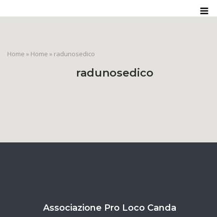
Skip
M
to
content
Home
»
Home
»
radunosedico
radunosedico
Associazione Pro Loco Canda