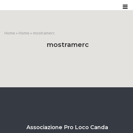
Skip
M
to
content
Home
»
Home
»
mostramerc
mostramerc
Associazione Pro Loco Canda