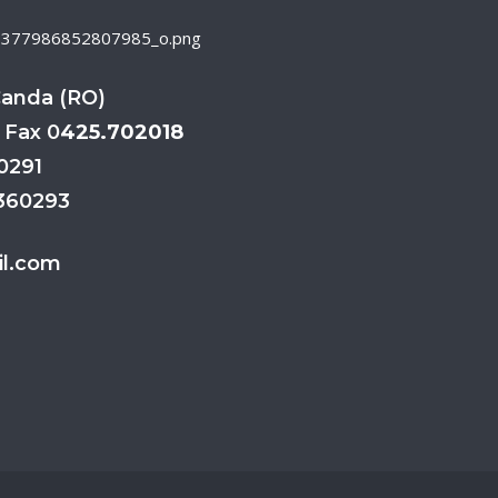
Canda (RO)
 Fax 0
425.702018
70291
3360293
l.com