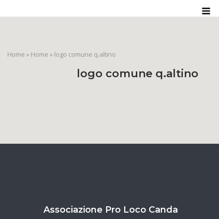
Skip
M
to
content
Home
»
Home
»
logo comune q.altino
logo comune q.altino
Associazione Pro Loco Canda