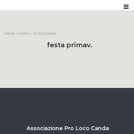
Skip
M
to
content
Home
»
Home
»
festa primav.
festa primav.
Associazione Pro Loco Canda