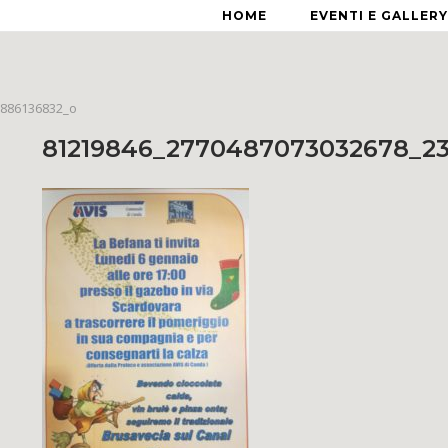
HOME
EVENTI E GALLERY
6886136832_o
81219846_2770487073032678_2