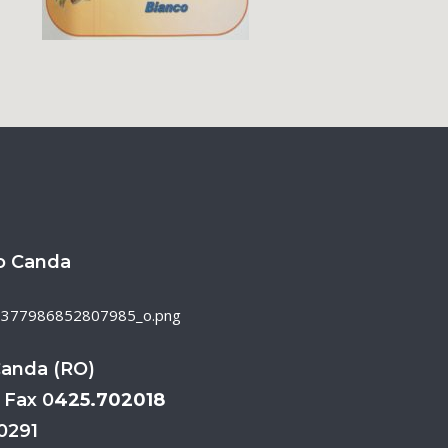
o Canda
Canda (RO)
 Fax 0
425.702018
70291